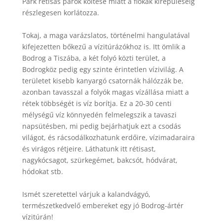
Park rétisas párok költése miatt a fiókák kirepüléséig
részlegesen korlátozza.
Tokaj, a maga varázslatos, történelmi hangulatával
kifejezetten bőkezű a vízitúrázókhoz is. Itt ömlik a
Bodrog a Tiszába, a két folyó közti terület, a
Bodrogköz pedig egy szinte érintetlen vízivilág. A
területet kisebb kanyargó csatornák hálózzák be,
azonban tavasszal a folyók magas vízállása miatt a
rétek többségét is víz borítja. Ez a 20-30 centi
mélységű víz könnyedén felmelegszik a tavaszi
napsütésben, mi pedig bejárhatjuk ezt a csodás
világot, és rácsodálkozhatunk erdőire, vízimadaraira
és virágos rétjeire. Láthatunk itt rétisast,
nagykócsagot, szürkegémet, bakcsót, hódvárat,
hódokat stb.
Ismét szeretettel várjuk a kalandvágyó,
természetkedvelő embereket egy jó Bodrog-ártér
vízitúrán!