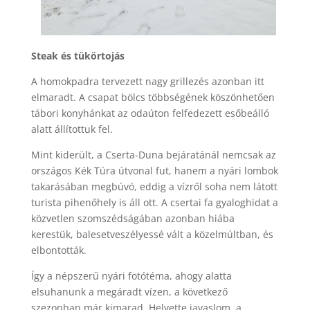
Steak és tükörtojás
A homokpadra tervezett nagy grillezés azonban itt
elmaradt. A csapat bölcs többségének köszönhetően
tábori konyhánkat az odaúton felfedezett esőbeálló
alatt állítottuk fel.
Mint kiderült, a Cserta-Duna bejáratánál nemcsak az
országos Kék Túra útvonal fut, hanem a nyári lombok
takarásában megbúvó, eddig a vízről soha nem látott
turista pihenőhely is áll ott. A csertai fa gyaloghidat a
közvetlen szomszédságában azonban hiába
kerestük, balesetveszélyessé vált a közelmúltban, és
elbontották.
Így a népszerű nyári fotótéma, ahogy alatta
elsuhanunk a megáradt vízen, a következő
szezonban már kimarad. Helyette javaslom, a