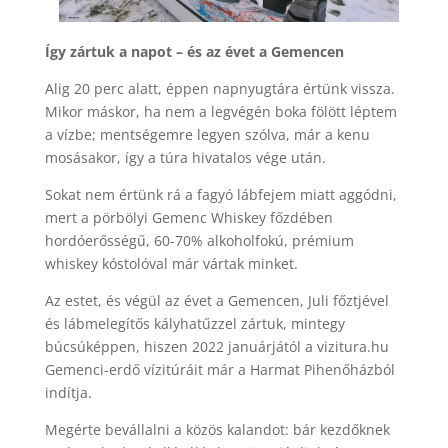
Így zártuk a napot – és az évet a Gemencen
Alig 20 perc alatt, éppen napnyugtára értünk vissza.
Mikor máskor, ha nem a legvégén boka fölött léptem
a vízbe; mentségemre legyen szólva, már a kenu
mosásakor, így a túra hivatalos vége után.
Sokat nem értünk rá a fagyó lábfejem miatt aggódni,
mert a pörbölyi Gemenc Whiskey főzdében
hordóerősségű, 60-70% alkoholfokú, prémium
whiskey kóstolóval már vártak minket.
Az estet, és végül az évet a Gemencen, Juli főztjével
és lábmelegítős kályhatűzzel zártuk, mintegy
búcsúképpen, hiszen 2022 januárjától a vizitura.hu
Gemenci-erdő vízitúráit már a Harmat Pihenőházból
indítja.
Megérte bevállalni a közös kalandot: bár kezdőknek