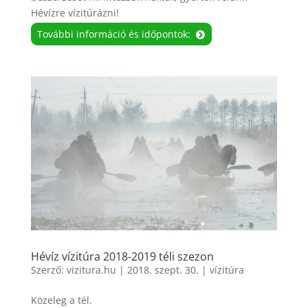
Hévízre vízitúrázni!
További információ és időpontok:
Hévíz vízitúra 2018-2019 téli szezon
Szerző:
vizitura.hu
|
2018. szept. 30.
|
vízitúra
Közeleg a tél.