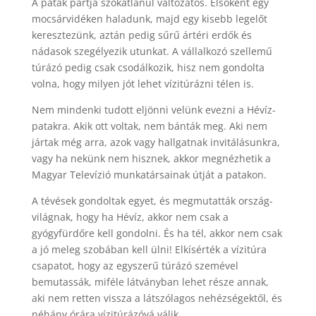
A patak partja szokatlanul változatos. Elsőként egy
mocsárvidéken haladunk, majd egy kisebb legelőt
keresztezünk, aztán pedig sűrű ártéri erdők és
nádasok szegélyezik utunkat. A vállalkozó szellemű
túrázó pedig csak csodálkozik, hisz nem gondolta
volna, hogy milyen jót lehet vízitúrázni télen is.
Nem mindenki tudott eljönni velünk evezni a Hévíz-
patakra. Akik ott voltak, nem bánták meg. Aki nem
jártak még arra, azok vagy hallgatnak invitálásunkra,
vagy ha nekünk nem hisznek, akkor megnézhetik a
Magyar Televízió munkatársainak útját a patakon.
A tévések gondoltak egyet, és megmutatták ország-
világnak, hogy ha Hévíz, akkor nem csak a
gyógyfürdőre kell gondolni. És ha tél, akkor nem csak
a jó meleg szobában kell ülni! Elkísérték a vízitúra
csapatot, hogy az egyszerű túrázó szemével
bemutassák, miféle látványban lehet része annak,
aki nem retten vissza a látszólagos nehézségektől, és
néhány órára vízitúrázóvá válik.