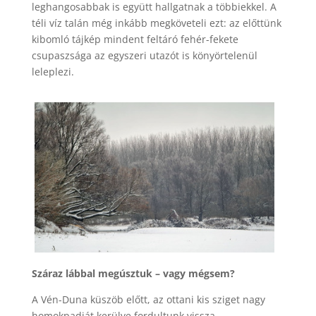
leghangosabbak is együtt hallgatnak a többiekkel. A
téli víz talán még inkább megköveteli ezt: az előttünk
kibomló tájkép mindent feltáró fehér-fekete
csupaszsága az egyszeri utazót is könyörtelenül
leleplezi.
Száraz lábbal megúsztuk – vagy mégsem?
A Vén-Duna küszöb előtt, az ottani kis sziget nagy
homokpadját kerülve fordultunk vissza.