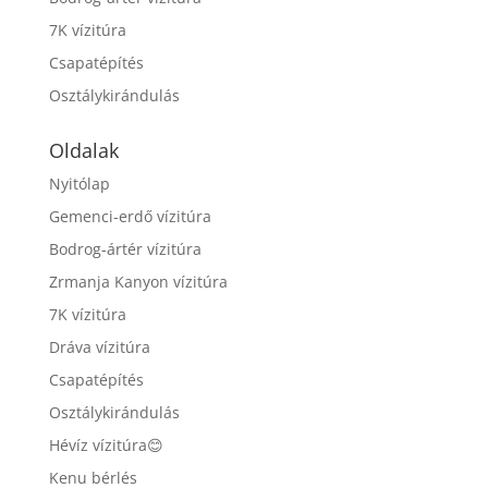
7K vízitúra
Csapatépítés
Osztálykirándulás
Oldalak
Nyitólap
Gemenci-erdő vízitúra
Bodrog-ártér vízitúra
Zrmanja Kanyon vízitúra
7K vízitúra
Dráva vízitúra
Csapatépítés
Osztálykirándulás
Hévíz vízitúra😊
Kenu bérlés