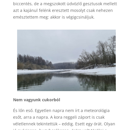
biccentés, de a megszokott üdvözlő gesztusok mellett
azt a kajánul felénk eresztett mosolyt csak nehezen
emésztettem meg: akkor is végigcsináljuk.
Nem vagyunk cukorból
És lőn eső. Egyetlen napra nem írt a meteorológia
esőt, arra a napra. A kora reggeli záport is csak
véletlennek tekintettük – eddig. Esett egy órát. Olyan