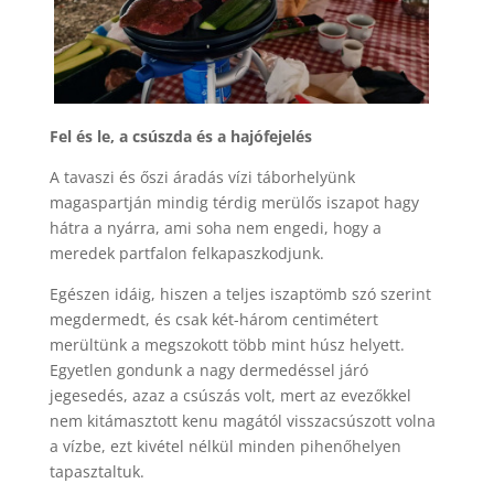
Fel és le, a csúszda és a hajófejelés
A tavaszi és őszi áradás vízi táborhelyünk
magaspartján mindig térdig merülős iszapot hagy
hátra a nyárra, ami soha nem engedi, hogy a
meredek partfalon felkapaszkodjunk.
Egészen idáig, hiszen a teljes iszaptömb szó szerint
megdermedt, és csak két-három centimétert
merültünk a megszokott több mint húsz helyett.
Egyetlen gondunk a nagy dermedéssel járó
jegesedés, azaz a csúszás volt, mert az evezőkkel
nem kitámasztott kenu magától visszacsúszott volna
a vízbe, ezt kivétel nélkül minden pihenőhelyen
tapasztaltuk.