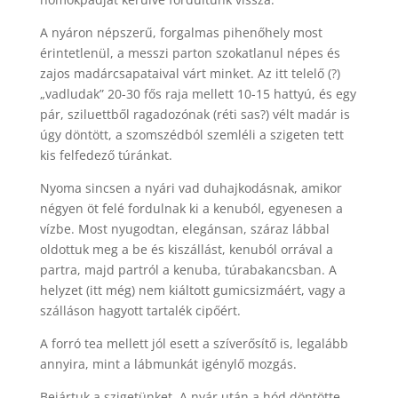
A nyáron népszerű, forgalmas pihenőhely most
érintetlenül, a messzi parton szokatlanul népes és
zajos madárcsapataival várt minket. Az itt telelő (?)
„vadludak” 20-30 fős raja mellett 10-15 hattyú, és egy
pár, sziluettből ragadozónak (réti sas?) vélt madár is
úgy döntött, a szomszédból szemléli a szigeten tett
kis felfedező túránkat.
Nyoma sincsen a nyári vad duhajkodásnak, amikor
négyen öt felé fordulnak ki a kenuból, egyenesen a
vízbe. Most nyugodtan, elegánsan, száraz lábbal
oldottuk meg a be és kiszállást, kenuból orrával a
partra, majd partról a kenuba, túrabakancsban. A
helyzet (itt még) nem kiáltott gumicsizmáért, vagy a
szálláson hagyott tartalék cipőért.
A forró tea mellett jól esett a szíverősítő is, legalább
annyira, mint a lábmunkát igénylő mozgás.
Bejártuk a szigetünket. A nyár után a hód döntötte