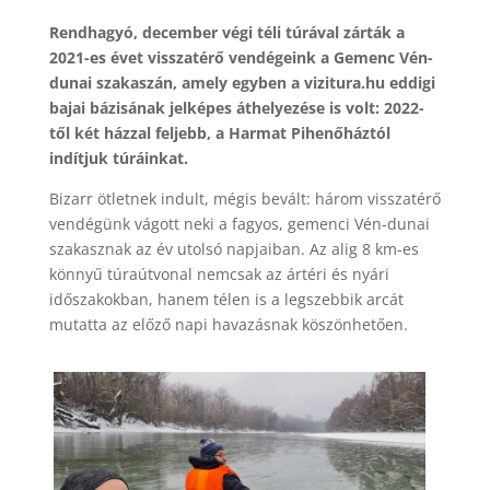
Rendhagyó, december végi téli túrával zárták a
2021-es évet visszatérő vendégeink a Gemenc Vén-
dunai szakaszán, amely egyben a vizitura.hu eddigi
bajai bázisának jelképes áthelyezése is volt: 2022-
től két házzal feljebb, a Harmat Pihenőháztól
indítjuk túráinkat.
Bizarr ötletnek indult, mégis bevált: három visszatérő
vendégünk vágott neki a fagyos, gemenci Vén-dunai
szakasznak az év utolsó napjaiban. Az alig 8 km-es
könnyű túraútvonal nemcsak az ártéri és nyári
időszakokban, hanem télen is a legszebbik arcát
mutatta az előző napi havazásnak köszönhetően.