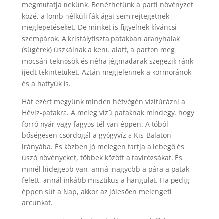
megmutatja nekünk. Benézhetünk a parti növényzet
közé, a lomb nélküli fák ágai sem rejtegetnek
meglepetéseket. De minket is figyelnek kíváncsi
szempárok. A kristálytiszta patakban aranyhalak
(sügérek) úszkálnak a kenu alatt, a parton meg
mocsári teknősök és néha jégmadarak szegezik ránk
ijedt tekintetüket. Aztán megjelennek a kormoránok
és a hattyúk is.
Hát ezért megyünk minden hétvégén vízitúrázni a
Hévíz-patakra. A meleg vízű pataknak mindegy, hogy
forró nyár vagy fagyos tél van éppen. A tóból
bőségesen csordogál a gyógyvíz a Kis-Balaton
irányába. És közben jó melegen tartja a lebegő és
úszó növényeket, többek között a tavirózsákat. És
minél hidegebb van, annál nagyobb a pára a patak
felett, annál inkább misztikus a hangulat. Ha pedig
éppen süt a Nap, akkor az jólesően melengeti
arcunkat.