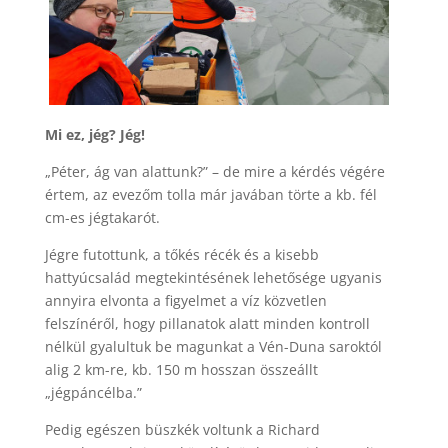
Mi ez, jég? Jég!
„Péter, ág van alattunk?” – de mire a kérdés végére
értem, az evezőm tolla már javában törte a kb. fél
cm-es jégtakarót.
Jégre futottunk, a tőkés récék és a kisebb
hattyúcsalád megtekintésének lehetősége ugyanis
annyira elvonta a figyelmet a víz közvetlen
felszínéről, hogy pillanatok alatt minden kontroll
nélkül gyalultuk be magunkat a Vén-Duna saroktól
alig 2 km-re, kb. 150 m hosszan összeállt
„jégpáncélba.”
Pedig egészen büszkék voltunk a Richard