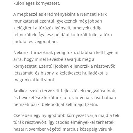
különleges környezetet.
A megbeszélés eredményeként a Nemzeti Park
munkatársai ezentúl igyekeznek még jobban
kielégíteni a túrázók igényeit, amelyek eddig
felmerültek. Így lesz például kulturált toilet a túra
induló- és végpontján.
Nekünk, túrázóknak pedig fokozottabban kell figyelni
arra, hogy minél kevésbé zavarjuk meg a
környezetet. Ezentúl jobban ellenőrzik a résztvevők
létszámát, és bizony, a keletkezett hulladékot is
magunkkal kell vinni.
Amikor ezek a tervezett fejlesztések megvalósulnak
és bevezetésre kerülnek, a túraútvonalra várhatóan
nemzeti parki belépődíjat kell majd fizetni.
Cserében egy nyugodtabb környezet várja majd a téli
túrák résztvevőit, így csodás élményekkel térhettek
haza! November végétől március közepéig várunk