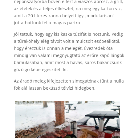
nejlonszatyorba bőven elfért a viaszos abrosz, a grill,
az ételek és a teljes étkészlet, na meg egy karton víz,
amit a 20 literes kanna helyett így „modulárisan”
juttathattunk fel a magas partra.
Jól tettük, hogy egy kis kaska tűzifát is hoztunk. Pedig
a tűrakóhely elég távolt volt a mulcsolt esőbeállótól,
hogy érezzük is onnan a melegét. Évezredek óta
mindig van valami megnyugtató az erőre kapó lángok
bámulásában, amit most a havas, sáros bakancsunk
gőzölgő képe egészített ki.
Az áradó meleg kifejezetten simogatónak tűnt a nulla
fok alá lassan bekúszó télvízi hidegben.