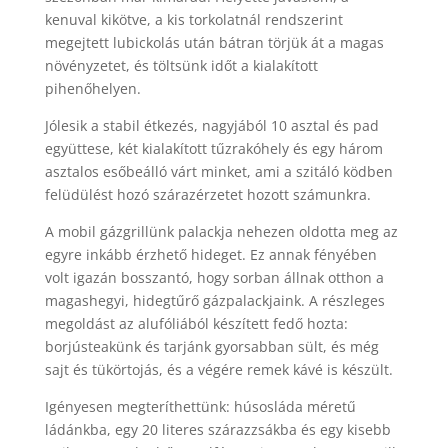
kenuval kikötve, a kis torkolatnál rendszerint
megejtett lubickolás után bátran törjük át a magas
növényzetet, és töltsünk időt a kialakított
pihenőhelyen.
Jólesik a stabil étkezés, nagyjából 10 asztal és pad
együttese, két kialakított tűzrakóhely és egy három
asztalos esőbeálló várt minket, ami a szitáló ködben
felüdülést hozó szárazérzetet hozott számunkra.
A mobil gázgrillünk palackja nehezen oldotta meg az
egyre inkább érzhető hideget. Ez annak fényében
volt igazán bosszantó, hogy sorban állnak otthon a
magashegyi, hidegtűrő gázpalackjaink. A részleges
megoldást az alufóliából készített fedő hozta:
borjústeakünk és tarjánk gyorsabban sült, és még
sajt és tükörtojás, és a végére remek kávé is készült.
Igényesen megteríthettünk: húsosláda méretű
ládánkba, egy 20 literes szárazzsákba és egy kisebb