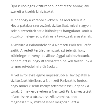
Újra különleges vizitúrában lehet része annak, aki
szereti a kisebb kihívásokat.
Mint ahogy a korábbi években, az idei télen is a
Hévíz-patakra szervezünk vízitúrákat, mivel nagyon
sokan szeretitek azt a különleges hangulatot, amit a
gőzölgő melegvizű patak és a tavirózsák árasztanak.
A vízitúra a Balatonfelvidéki Nemzeti Park területén
zajlik. A védett terület nemcsak azt jelenti, hogy
különleges növény- és állatvilággal találkozhatunk,
hanem azt is, hogy itt fokozottan be kell tartanunk a
természetvédelmi előírásokat.
Mivel évről évre egyre népszerűbb a Hévíz-patak a
vízitúrázók körében, a Nemzeti Parknak is fontos,
hogy minél kisebb környezetterheléssel járjanak a
túrák. Ennek érdekében a Nemzeti Park egyeztetést
hívott össze a túraszervezők számára, ahol
megbeszéltük, miként lehet megőrizni ezt a