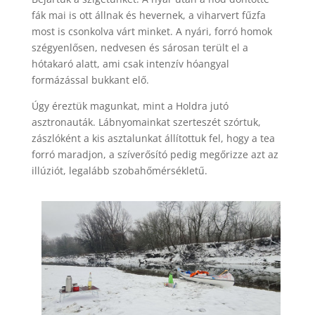
fák mai is ott állnak és hevernek, a viharvert fűzfa
most is csonkolva várt minket. A nyári, forró homok
szégyenlősen, nedvesen és sárosan terült el a
hótakaró alatt, ami csak intenzív hóangyal
formázással bukkant elő.
Úgy éreztük magunkat, mint a Holdra jutó
asztronauták. Lábnyomainkat szerteszét szórtuk,
zászlóként a kis asztalunkat állítottuk fel, hogy a tea
forró maradjon, a szíverősító pedig megőrizze azt az
illúziót, legalább szobahőmérsékletű.