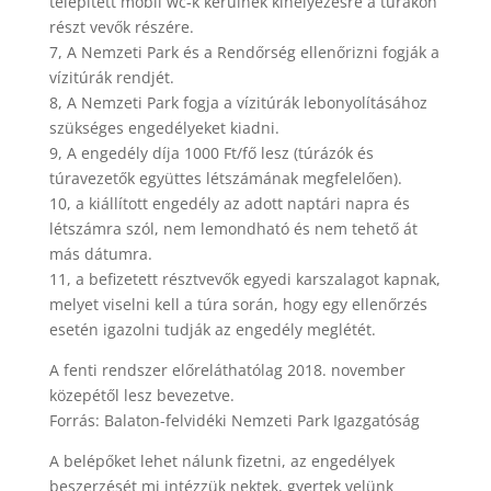
telepített mobil wc-k kerülnek kihelyezésre a túrákon
részt vevők részére.
7, A Nemzeti Park és a Rendőrség ellenőrizni fogják a
vízitúrák rendjét.
8, A Nemzeti Park fogja a vízitúrák lebonyolításához
szükséges engedélyeket kiadni.
9, A engedély díja 1000 Ft/fő lesz (túrázók és
túravezetők együttes létszámának megfelelően).
10, a kiállított engedély az adott naptári napra és
létszámra szól, nem lemondható és nem tehető át
más dátumra.
11, a befizetett résztvevők egyedi karszalagot kapnak,
melyet viselni kell a túra során, hogy egy ellenőrzés
esetén igazolni tudják az engedély meglétét.
A fenti rendszer előreláthatólag 2018. november
közepétől lesz bevezetve.
Forrás: Balaton-felvidéki Nemzeti Park Igazgatóság
A belépőket lehet nálunk fizetni, az engedélyek
beszerzését mi intézzük nektek, gyertek velünk