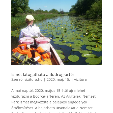
Ismét látogatható a Bodrog-ártér!
Szerző:
vizitura.hu
|
2020. máj. 15.
|
vízitúra
A mai naptól, 2020. május 15-étől újra lehet
vízitúrázni a Bodrog-ártéren. Az Aggteleki Nemzeti
Park ismét megkezdte a belépési engedélyek
értékesítését. A bejárható útvonalakat a Nemzeti