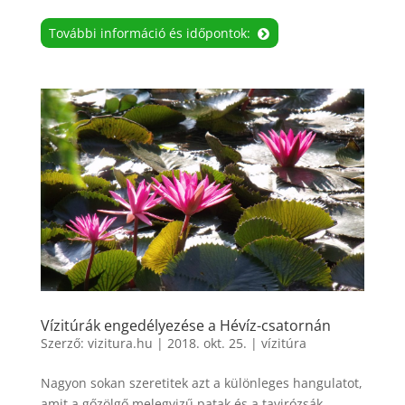
További információ és időpontok:
Vízitúrák engedélyezése a Hévíz-csatornán
Szerző:
vizitura.hu
|
2018. okt. 25.
|
vízitúra
Nagyon sokan szeretitek azt a különleges hangulatot,
amit a gőzölgő melegvizű patak és a tavirózsák