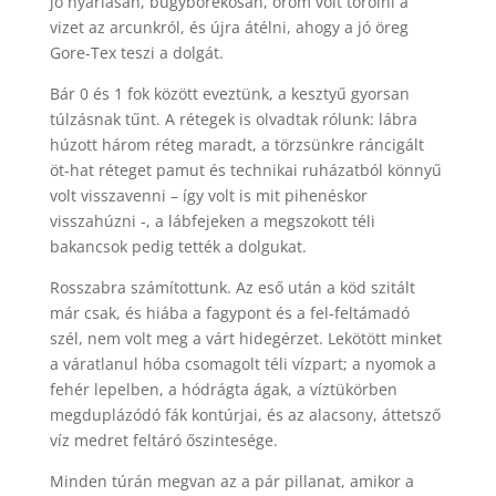
jó nyáriasan, bugyborékosan, öröm volt törölni a
vizet az arcunkról, és újra átélni, ahogy a jó öreg
Gore-Tex teszi a dolgát.
Bár 0 és 1 fok között eveztünk, a kesztyű gyorsan
túlzásnak tűnt. A rétegek is olvadtak rólunk: lábra
húzott három réteg maradt, a törzsünkre ráncigált
öt-hat réteget pamut és technikai ruházatból könnyű
volt visszavenni – így volt is mit pihenéskor
visszahúzni -, a lábfejeken a megszokott téli
bakancsok pedig tették a dolgukat.
Rosszabra számítottunk. Az eső után a köd szitált
már csak, és hiába a fagypont és a fel-feltámadó
szél, nem volt meg a várt hidegérzet. Lekötött minket
a váratlanul hóba csomagolt téli vízpart; a nyomok a
fehér lepelben, a hódrágta ágak, a víztükörben
megduplázódó fák kontúrjai, és az alacsony, áttetsző
víz medret feltáró őszintesége.
Minden túrán megvan az a pár pillanat, amikor a