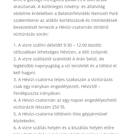
árasztanak. A különleges növény- és állatvilág
védelme érdekében a Balatonfelvidéki Nemzeti Park
szakemberei az alábbi korlátozások és intézkedések
bevezetését tervezik a Hévízi-csatornán történő
vízitúrázás során:
1, A vízre szállni délelőtt 9:30 – 12:00 közötti
időszakban lehetséges Hévízen, a déli zsilipnél.
2, A vízre szállástól számított 4 órán belül, de
legkésőbb napnyugtáig a víz területét és a töltést el
kell hagyni.
3, A Hévízi-csatorna teljes szakaszán a vízitúrázás
csak egy irányban engedélyezett, Hévíztől –
Fenékpuszta irányában.
4, A Hévízi-csatornán az egy napon engedélyezhető
vízitúrázói létszám 250 fő.
5, A Hévízi-csatorna töltésein tilos gépjárművel
közlekedni.
6, A vízre szállás helyén és a kiszállás helyén előre