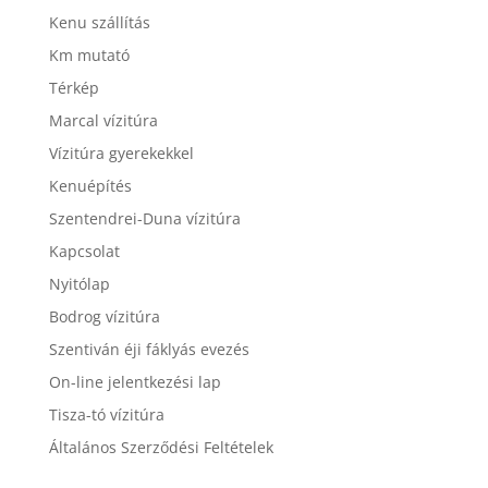
Kenu szállítás
Km mutató
Térkép
Marcal vízitúra
Vízitúra gyerekekkel
Kenuépítés
Szentendrei-Duna vízitúra
Kapcsolat
Nyitólap
Bodrog vízitúra
Szentiván éji fáklyás evezés
On-line jelentkezési lap
Tisza-tó vízitúra
Általános Szerződési Feltételek