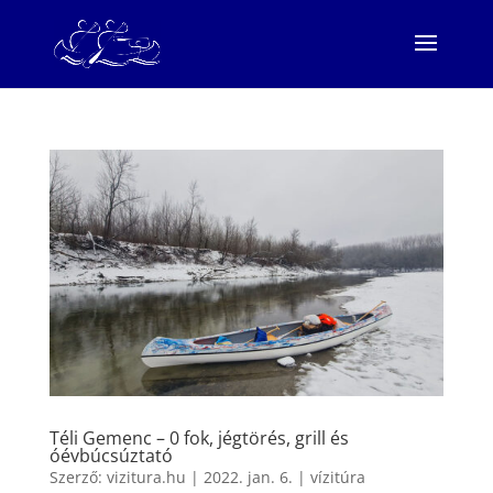
Téli Gemenc – 0 fok, jégtörés, grill és
óévbúcsúztató
Szerző:
vizitura.hu
|
2022. jan. 6.
|
vízitúra