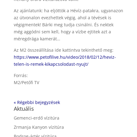
Az ajánlatunk: ha eljöttök a Hévíz-patakra, ugyanazon
az útvonalon evezhettek végig, ahol a tévések is
végigmentek! Bárki meg tudja csinálni. És nektek
még aggódni sem kell, hogy a vízbe ejtitek azt a
méregdrága kamerát…
Az M2 összeállítása ide kattintva tekinthető meg:
https://www.petofilive.hu/video/2018/02/12/heviz-
telen-is-remek-kikapcsolodast-nyujt/
Forrás:
M2/Petőfi TV
« Régebbi bejegyzések
Aktuális
Gemenci-erdő vízitúra
Zrmanja Kanyon vízitúra
Bodrog-ártér vízitúra