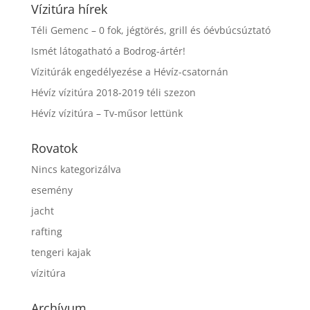
Vízitúra hírek
Téli Gemenc – 0 fok, jégtörés, grill és óévbúcsúztató
Ismét látogatható a Bodrog-ártér!
Vízitúrák engedélyezése a Hévíz-csatornán
Hévíz vízitúra 2018-2019 téli szezon
Hévíz vízitúra – Tv-műsor lettünk
Rovatok
Nincs kategorizálva
esemény
jacht
rafting
tengeri kajak
vízitúra
Archívum