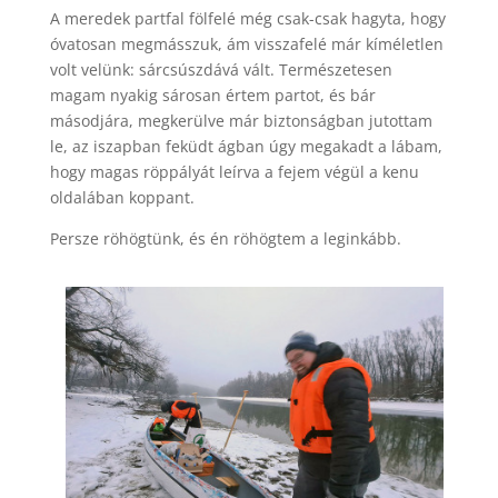
A meredek partfal fölfelé még csak-csak hagyta, hogy
óvatosan megmásszuk, ám visszafelé már kíméletlen
volt velünk: sárcsúszdává vált. Természetesen
magam nyakig sárosan értem partot, és bár
másodjára, megkerülve már biztonságban jutottam
le, az iszapban feküdt ágban úgy megakadt a lábam,
hogy magas röppályát leírva a fejem végül a kenu
oldalában koppant.
Persze röhögtünk, és én röhögtem a leginkább.