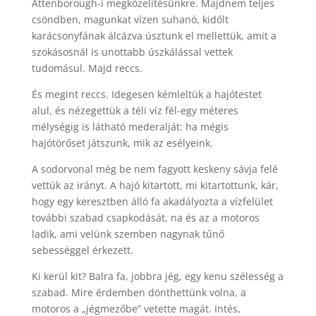
Attenborough-i megközelítésünkre. Majdnem teljes
csöndben, magunkat vízen suhanó, kidőlt
karácsonyfának álcázva úsztunk el mellettük, amit a
szokásosnál is unottabb úszkálással vettek
tudomásul. Majd reccs.
És megint reccs. Idegesen kémleltük a hajótestet
alul, és nézegettük a téli víz fél-egy méteres
mélységig is látható mederalját: ha mégis
hajótörőset játszunk, mik az esélyeink.
A sodorvonal még be nem fagyott keskeny sávja felé
vettük az irányt. A hajó kitartott, mi kitartottunk, kár,
hogy egy keresztben álló fa akadályozta a vízfelület
további szabad csapkodását, na és az a motoros
ladik, ami velünk szemben nagynak tűnő
sebességgel érkezett.
Ki kerül kit? Balra fa, jobbra jég, egy kenu szélesség a
szabad. Mire érdemben dönthettünk volna, a
motoros a „jégmezőbe” vetette magát. Intés,