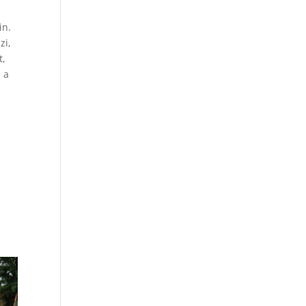
in.
zi,
t,
 a