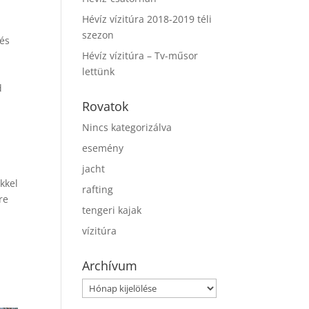
Hévíz vízitúra 2018-2019 téli
szezon
 és
Hévíz vízitúra – Tv-műsor
lettünk
d
Rovatok
Nincs kategorizálva
esemény
jacht
kkel
rafting
re
tengeri kajak
vízitúra
Archívum
Archívum