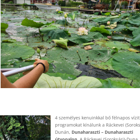
4 személyes kenuinkkal bő félnapos vízi
programokat kínálunk a Ráckevei (Soroks
Dunán,
Dunaharaszti – Dunaharaszti
útvonalon
. A Ráckevei (Soroksári)-Duna