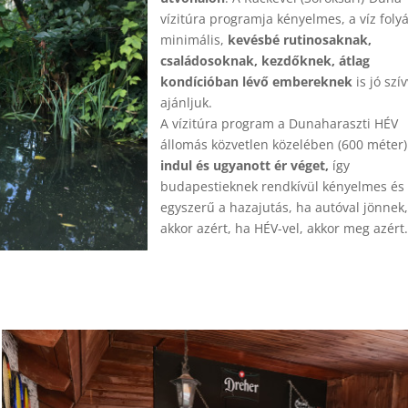
vízitúra programja kényelmes, a víz foly
minimális,
kevésbé rutinosaknak,
családosoknak, kezdőknek, átlag
kondícióban lévő embereknek
is jó szí
ajánljuk.
A vízitúra program a Dunaharaszti HÉV
állomás közvetlen közelében (600 méter)
indul és ugyanott ér véget,
így
budapestieknek rendkívül kényelmes és
egyszerű a hazajutás, ha autóval jönnek
akkor azért, ha HÉV-vel, akkor meg azért