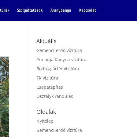
itúrák
Szolgáltatások
Aranybánya
Kapcsolat
Aktuális
Gemenci-erdő vízitúra
Zrmanja Kanyon vízitúra
Bodrog-ártér vízitúra
7K vízitúra
Csapatépítés
Osztálykirándulás
Oldalak
Nyitólap
Gemenci-erdő vízitúra