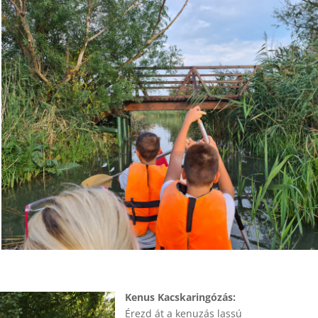
Kenus Kacskaringózás:
Érezd át a kenuzás lassú