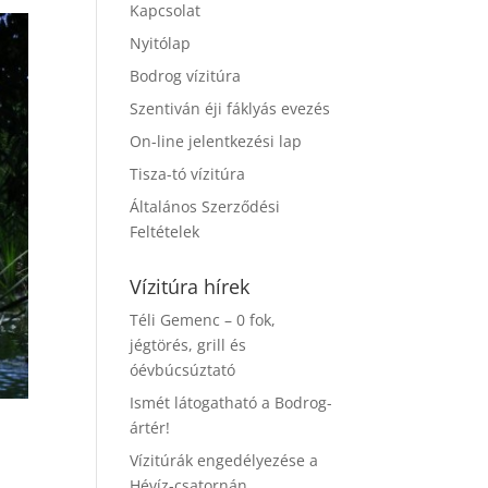
Kapcsolat
Nyitólap
Bodrog vízitúra
Szentiván éji fáklyás evezés
On-line jelentkezési lap
Tisza-tó vízitúra
Általános Szerződési
Feltételek
Vízitúra hírek
Téli Gemenc – 0 fok,
jégtörés, grill és
óévbúcsúztató
Ismét látogatható a Bodrog-
ártér!
Vízitúrák engedélyezése a
Hévíz-csatornán