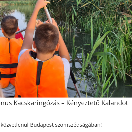
enus Kacskaringózás – Kényeztető Kalandot
st közvetlenül Budapest szomszédságában!