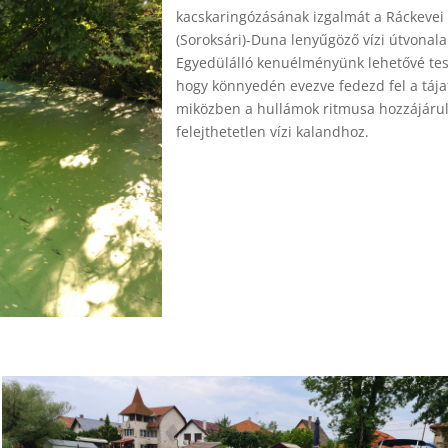
kacskaringózásának izgalmát a Ráckevei
(Soroksári)-Duna lenyűgöző vízi útvonala
Egyedülálló kenuélményünk lehetővé tes
hogy könnyedén evezve fedezd fel a tája
miközben a hullámok ritmusa hozzájárul
felejthetetlen vízi kalandhoz.