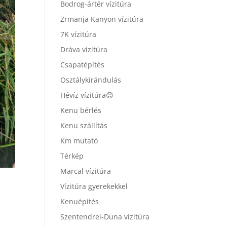
Bodrog-ártér vízitúra
Zrmanja Kanyon vízitúra
7K vízitúra
Dráva vízitúra
Csapatépítés
Osztálykirándulás
Hévíz vízitúra😊
Kenu bérlés
Kenu szállítás
Km mutató
Térkép
Marcal vízitúra
Vízitúra gyerekekkel
Kenuépítés
Szentendrei-Duna vízitúra