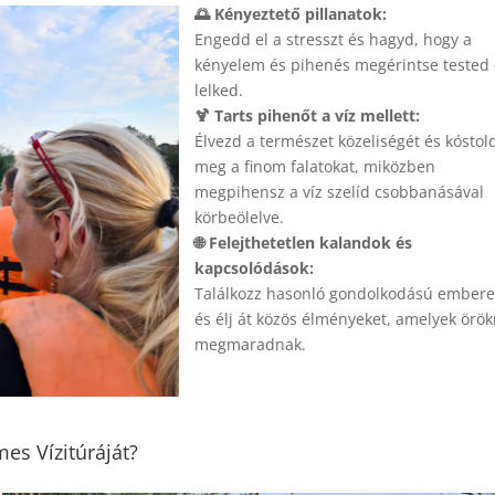
🌅 Kényeztető pillanatok:
Engedd el a stresszt és hagyd, hogy a
kényelem és pihenés megérintse tested
lelked.
🍹 Tarts pihenőt a víz mellett:
Élvezd a természet közeliségét és kóstol
meg a finom falatokat, miközben
megpihensz a víz szelíd csobbanásával
körbeölelve.
🌐 Felejthetetlen kalandok és
kapcsolódások:
Találkozz hasonló gondolkodású embere
és élj át közös élményeket, amelyek örök
megmaradnak.
mes Vízitúráját?