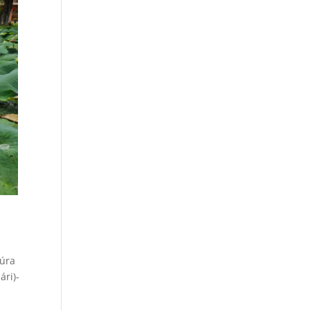
túra
ári)-