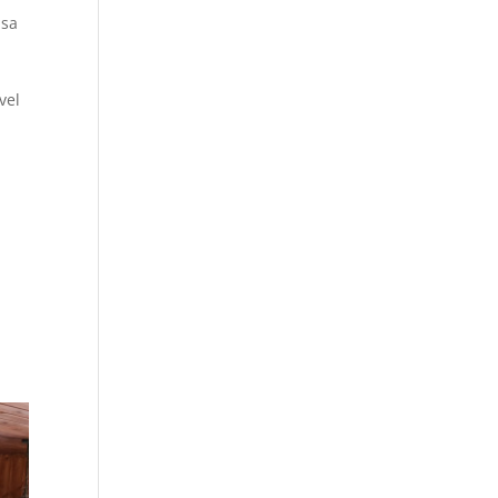
ása
vvel
,
.