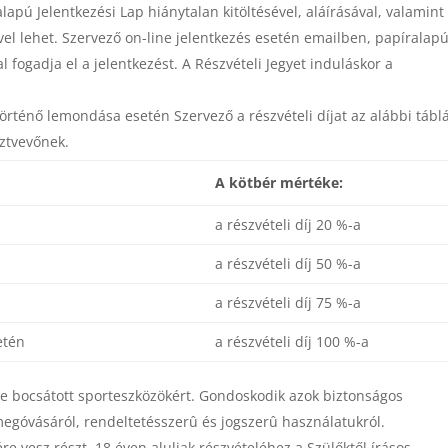
alapú Jelentkezési Lap hiánytalan kitöltésével, aláírásával, valamint
ével lehet. Szervező on-line jelentkezés esetén emailben, papíralap
al fogadja el a jelentkezést. A Részvételi Jegyet induláskor a
történő lemondása esetén Szervező a részvételi díjat az alábbi tábl
sztvevőnek.
A kötbér mértéke:
a részvételi díj 20 %-a
a részvételi díj 50 %-a
a részvételi díj 75 %-a
etén
a részvételi díj 100 %-a
ére bocsátott sporteszközökért. Gondoskodik azok biztonságos
megóvásáról, rendeltetésszerû és jogszerû használatukról.
e vesz részt. 18 éven aluliak részvételéhez a Szülőktől írásos