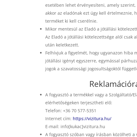
esetében lehet érvényesíteni, amely szerint
akkor az eladónak ezt úgy kell értelmeznie, 
terméket ki kell cserélnie.
Mikor mentesül az Eladó a jótállási kötelezet
Az Eladó a jótállási kötelezettsége alól csak
után keletkezett.
Felhívjuk a figyelmét, hogy ugyanazon hiba mi
jótállási igényt egyszerre, egymással párhu
jogok a szavatossági jogosultságoktól függetl
Reklamációr
A fogyasztó a termékkel vagy a Szolgáltató/E
elérhetőségeken terjesztheti elő:
Telefon: +36 70 577-5351
Internet cím:
https://vizitura.hu/
E-mail: info[kukac]vizitura.hu
A fogyasztó szóban vagy írásban közölheti a v