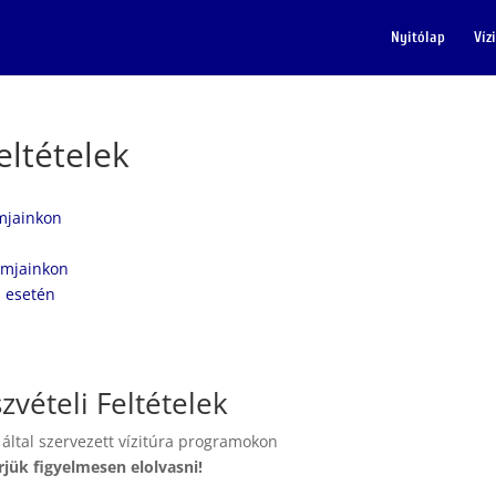
Nyitólap
Víz
eltételek
amjainkon
ramjainkon
s esetén
zvételi Feltételek
 által szervezett vízitúra programokon
rjük figyelmesen elolvasni!