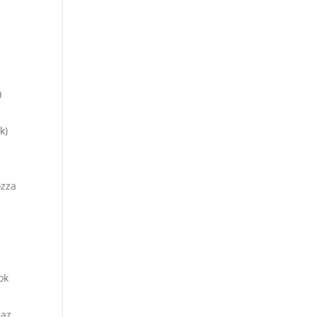
)
k)
ozza
ok
 az