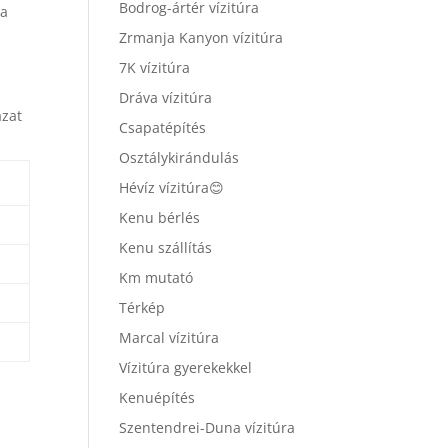
Bodrog-ártér vízitúra
 a
ú
Zrmanja Kanyon vízitúra
7K vízitúra
Dráva vízitúra
ázat
Csapatépítés
Osztálykirándulás
Hévíz vízitúra😊
Kenu bérlés
Kenu szállítás
Km mutató
Térkép
Marcal vízitúra
Vízitúra gyerekekkel
Kenuépítés
Szentendrei-Duna vízitúra