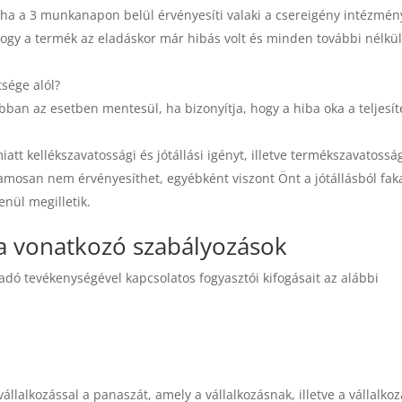
, ha a 3 munkanapon belül érvényesíti valaki a csereigény intézmén
hogy a termék az eladáskor már hibás volt és minden további nélkül
tsége alól?
 abban az esetben mentesül, ha bizonyítja, hogy a hiba oka a teljesít
att kellékszavatossági és jótállási igényt, illetve termékszavatossá
zamosan nem érvényesíthet, egyébként viszont Önt a jótállásból fa
enül megilletik.
a vonatkozó szabályozások
ladó tevékenységével kapcsolatos fogyasztói kifogásait az alábbi
állalkozással a panaszát, amely a vállalkozásnak, illetve a vállalko