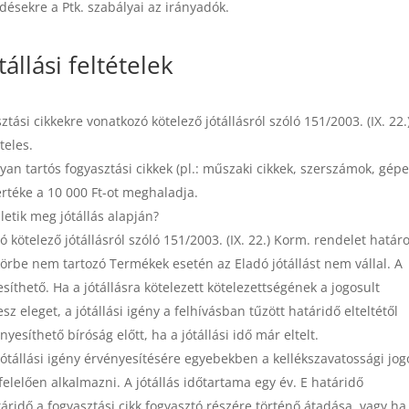
ésekre a Ptk. szabályai az irányadók.
tállási feltételek
ztási cikkekre vonatkozó kötelező jótállásról szóló 151/2003. (IX. 22.
teles.
 olyan tartós fogyasztási cikkek (pl.: műszaki cikkek, szerszámok, gépe
értéke a 10 000 Ft-ot meghaladja.
letik meg jótállás alapján?
ó kötelező jótállásról szóló 151/2003. (IX. 22.) Korm. rendelet határ
tkörbe nem tartozó Termékek esetén az Eladó jótállást nem vállal. A
esíthető. Ha a jótállásra kötelezett kötelezettségének a jogosult
z eleget, a jótállási igény a felhívásban tűzött határidő elteltétől
esíthető bíróság előtt, ha a jótállási idő már eltelt.
jótállási igény érvényesítésére egyebekben a kellé
kszavatossági jog
elelően alkalmazni. A jótállás időtartama egy év. E határidő
atáridő a fogyasztási cikk fogyasztó részére történő átadása, vagy ha