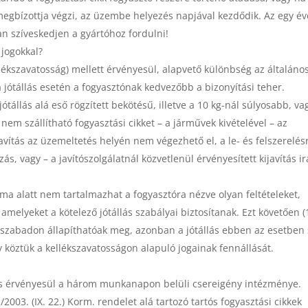
egbízottja végzi, az üzembe helyezés napjával kezdődik. Az egy é
ban szíveskedjen a gyártóhoz fordulni!
 jogokkal?
llékszavatosság) mellett érvényesül, alapvető különbség az általáno
 a jótállás esetén a fogyasztónak kedvezőbb a bizonyítási teher.
ótállás alá eső rögzített bekötésű, illetve a 10 kg-nál súlyosabb, va
m szállítható fogyasztási cikket – a járművek kivételével – az
avítás az üzemeltetés helyén nem végezhető el, a le- és felszerelésr
ozás, vagy – a javítószolgálatnál közvetlenül érvényesített kijavítás ir
tama alatt nem tartalmazhat a fogyasztóra nézve olyan feltételeket,
melyeket a kötelező jótállás szabályai biztosítanak. Ezt követően (
ei szabadon állapíthatóak meg, azonban a jótállás ebben az esetben
y köztük a kellékszavatosságon alapuló jogainak fennállását.
is érvényesül a három munkanapon belüli csereigény intézménye.
03. (IX. 22.) Korm. rendelet alá tartozó tartós fogyasztási cikkek