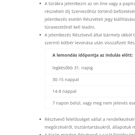
A túrákra jelentkezni az on-line vagy a papír
részvételi díj Szervezőhöz történő befizetés
jelentkezés esetén Részvételi Jegy kiállításáv
túravezetőnél kell leadni.
A jelentkezés Résztvevő által bármely okból 
szerinti kötbér levonása után visszafizeti Ré
A lemondás időpontja az indulás előtt:
legkésőbb 31. napig
30-15 nappal
14-8 nappal
7 napon belül, vagy meg nem jelenés es
Résztvevő felelősséget vállal a rendelkezés
megőrzéséről, tisztántartásukról, állapotuk 
A túrán minden Résztvevő a saját felelősségér