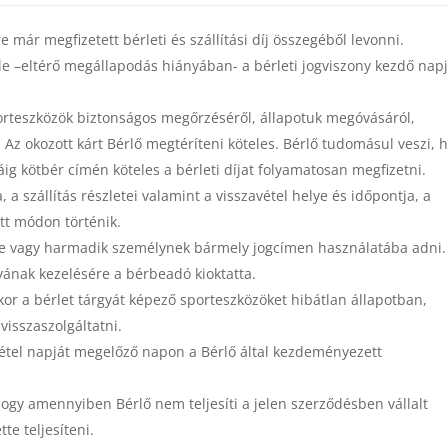
 már megfizetett bérleti és szállítási díj összegéből levonni.
ele –eltérő megállapodás hiányában- a bérleti jogviszony kezdő nap
sporteszközök biztonságos megőrzéséről, állapotuk megóvásáról,
 Az okozott kárt Bérlő megtéríteni köteles. Bérlő tudomásul veszi, 
jáig kötbér címén köteles a bérleti díjat folyamatosan megfizetni.
, a szállítás részletei valamint a visszavétel helye és időpontja, a
ett módon történik.
etbe vagy harmadik személynek bármely jogcímen használatába adni.
gyának kezelésére a bérbeadó kioktatta.
kor a bérlet tárgyát képező sporteszközöket hibátlan állapotban,
visszaszolgáltatni.
zavétel napját megelőző napon a Bérlő által kezdeményezett
 hogy amennyiben Bérlő nem teljesíti a jelen szerződésben vállalt
te teljesíteni.