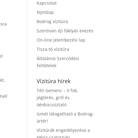
Kapcsolat
Nyitólap
Bodrog vízitúra
ásra
Szentiván éji fáklyás evezés
On-line jelentkezési lap
Tisza-tó vízitúra
nt
Általános Szerződési
Feltételek
át,
Vízitúra hírek
Téli Gemenc – 0 fok,
mail
jégtörés, grill és
óévbúcsúztató
Ismét látogatható a Bodrog-
ártér!
Vízitúrák engedélyezése a
Hévíz-csatornán