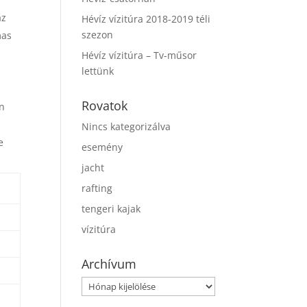
az
Hévíz vízitúra 2018-2019 téli
szezon
mas
Hévíz vízitúra – Tv-műsor
lettünk
Rovatok
en
Nincs kategorizálva
e
esemény
jacht
rafting
tengeri kajak
vízitúra
Archívum
Archívum