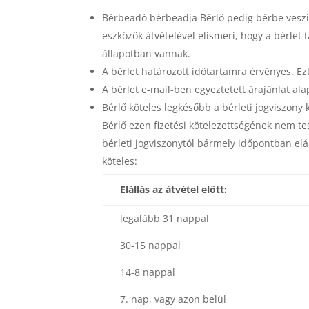
Bérbeadó bérbeadja Bérlő pedig bérbe veszi 
eszközök átvételével elismeri, hogy a bérlet
állapotban vannak.
A bérlet határozott időtartamra érvényes. Ez
A bérlet e-mail-ben egyeztetett árajánlat ala
Bérlő köteles legkésőbb a bérleti jogviszony
Bérlő ezen fizetési kötelezettségének nem tes
bérleti jogviszonytól bármely időpontban elá
köteles:
Elállás az átvétel előtt:
legalább 31 nappal
30-15 nappal
14-8 nappal
7. nap, vagy azon belül