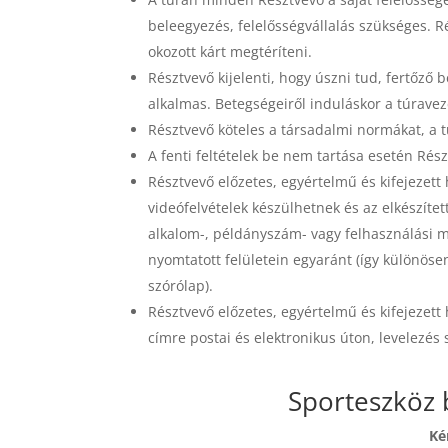
beleegyezés, felelősségvállalás szükséges. Ré
okozott kárt megtéríteni.
Résztvevő kijelenti, hogy úszni tud, fertőz
alkalmas. Betegségeiről induláskor a túraveze
Résztvevő köteles a társadalmi normákat, a tú
A fenti feltételek be nem tartása esetén Rés
Résztvevő előzetes, egyértelmű és kifejezett
videófelvételek készülhetnek és az elkészített
alkalom-, példányszám- vagy felhasználási mód
nyomtatott felületein egyaránt (így különösen
szórólap).
Résztvevő előzetes, egyértelmű és kifejezett
címre postai és elektronikus úton, levelezés
Sporteszköz b
Ké