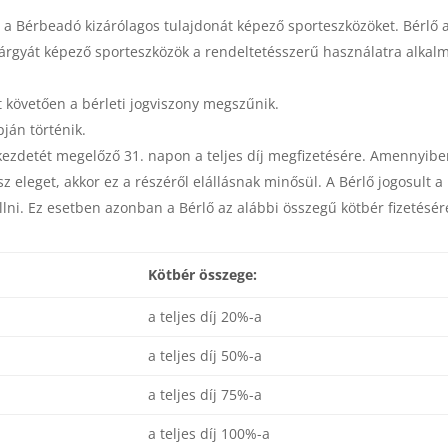
a Bérbeadó kizárólagos tulajdonát képező sporteszközöket. Bérlő 
 tárgyát képező sporteszközök a rendeltetésszerű használatra alkal
t követően a bérleti jogviszony megszűnik.
pján történik.
 kezdetét megelőző 31. napon a teljes díj megfizetésére. Amennyib
z eleget, akkor ez a részéről elállásnak minősül. A Bérlő jogosult a
llni. Ez esetben azonban a Bérlő az alábbi összegű kötbér fizetésér
Kötbér összege:
a teljes díj 20%-a
a teljes díj 50%-a
a teljes díj 75%-a
a teljes díj 100%-a