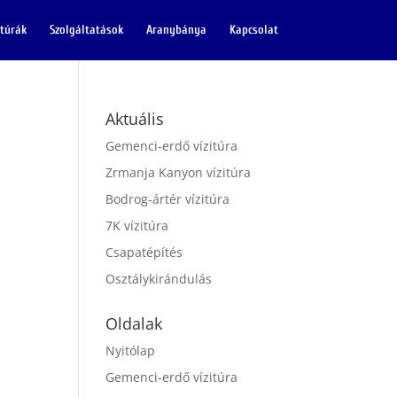
itúrák
Szolgáltatások
Aranybánya
Kapcsolat
Aktuális
Gemenci-erdő vízitúra
Zrmanja Kanyon vízitúra
Bodrog-ártér vízitúra
7K vízitúra
Csapatépítés
Osztálykirándulás
Oldalak
Nyitólap
Gemenci-erdő vízitúra