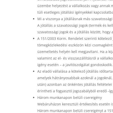
üzembe helyezést a vállalkozás vagy annak m
túli esetleges jótállási igényekkel kapcsolat
Mi a viszonya a jótállásnak más szavatossági
A jótállás a szavatossági jogok (termék és ke
szavatossági jogok és a jótállás között, hogy
A 151/2003 Korm. Rendelet szerinti kötelező j
tömegközlekedési eszközön kézi csomagként ne
üzemeltetés helyén kell megjavítani. Ha a kij
valamint az el- és visszaszállításról a vállalk
igény esetén – a javítószolgálat gondoskodik.
Az eladó vállalása a kötelező jótállás időtar
amelyek hátrányosabbak azoknál a jogoknál, a
után) azonban az önkéntes jótállás feltétel
érintheti a fogyasztó jogszabályból eredő -íg
Három munkanapon belüli csereigény
Webáruházon keresztüli értékesítés esetén 
Három munkanapon belüli csereigényt a 151/20