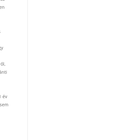
ven
s
gy
ől,
ánti
1 év
 sem