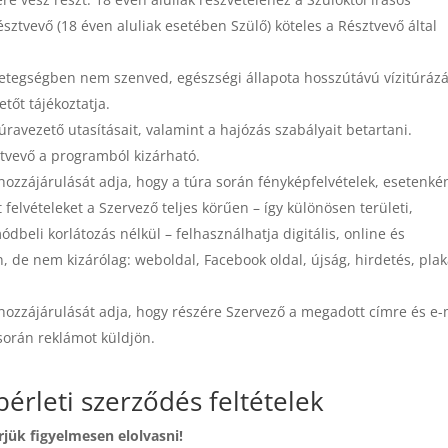
sztvevő (18 éven aluliak esetében Szülő) köteles a Résztvevő által
ő betegségben nem szenved, egészségi állapota hosszútávú vízitúráz
tőt tájékoztatja.
ravezető utasításait, valamint a hajózás szabályait betartani.
ztvevő a programból kizárható.
 hozzájárulását adja, hogy a túra során fényképfelvételek, esetenké
 felvételeket a Szervező teljes körűen – így különösen területi,
beli korlátozás nélkül – felhasználhatja digitális, online és
, de nem kizárólag: weboldal, Facebook oldal, újság, hirdetés, plak
 hozzájárulását adja, hogy részére Szervező a megadott címre és e-
 során reklámot küldjön.
érleti szerződés feltételek
rjük figyelmesen elolvasni!