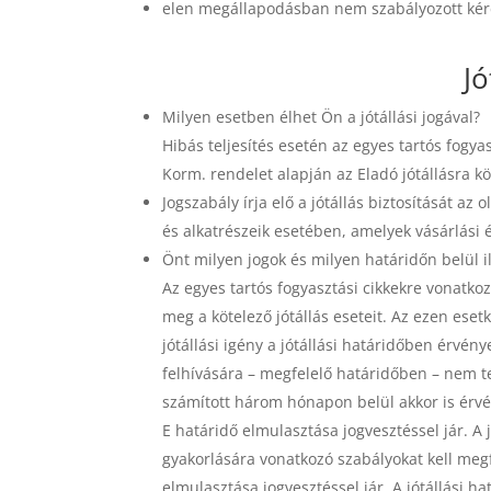
elen megállapodásban nem szabályozott kérd
Jó
Milyen esetben élhet Ön a jótállási jogával?
Hibás teljesítés esetén az egyes tartós fogyas
Korm. rendelet alapján az Eladó jótállás
ra kö
Jogszabály írja elő a jótállás biztosítását az
és alkatrészeik esetében, amelyek vásárlási 
Önt milyen jogok és milyen határidőn belül il
Az egyes tartós fogyasztási cikkekre vonatkoz
meg a kötelező jótállás eseteit. Az ezen ese
jótállási igény a jótállási határidőben érvény
felhívására – megfelelő határidőben – nem tes
számított három hónapon belül akkor is érvény
E határidő elmulasztása jogvesztéssel jár. A 
gyakorlására vonatkozó szabályokat kell megf
elmulasztása jogvesztéssel jár. A jótállási h