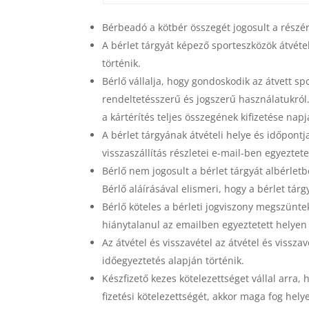
Bérbeadó a kötbér összegét jogosult a részére
A bérlet tárgyát képező sporteszközök átvét
történik.
Bérlő vállalja, hogy gondoskodik az átvett 
rendeltetésszerű és jogszerű használatukról.
a kártérítés teljes összegének kifizetése nap
A bérlet tárgyának átvételi helye és időpontja
visszaszállítás részletei e-mail-ben egyeztet
Bérlő nem jogosult a bérlet tárgyát albérl
Bérlő aláírásával elismeri, hogy a bérlet tár
Bérlő köteles a bérleti jogviszony megszünte
hiánytalanul az emailben egyeztetett helyen 
Az átvétel és visszavétel az átvétel és viss
időegyeztetés alapján történik.
Készfizető kezes kötelezettséget vállal arra,
fizetési kötelezettségét, akkor maga fog helyet