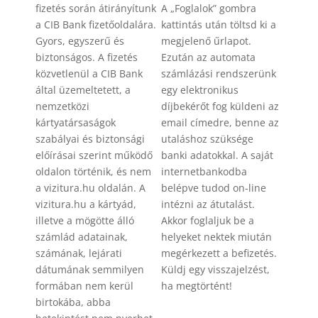
fizetés során átirányítunk
A „Foglalok” gombra
a CIB Bank fizetőoldalára.
kattintás után töltsd ki a
Gyors, egyszerű és
megjelenő űrlapot.
biztonságos. A fizetés
Ezután az automata
közvetlenül a CIB Bank
számlázási rendszerünk
által üzemeltetett, a
egy elektronikus
nemzetközi
díjbekérőt fog küldeni az
kártyatársaságok
email címedre, benne az
szabályai és biztonsági
utaláshoz szüksége
előírásai szerint működő
banki adatokkal. A saját
oldalon történik, és nem
internetbankodba
a vizitura.hu oldalán. A
belépve tudod on-line
vizitura.hu a kártyád,
intézni az átutalást.
illetve a mögötte álló
Akkor foglaljuk be a
számlád adatainak,
helyeket nektek miután
számának, lejárati
megérkezett a befizetés.
dátumának semmilyen
Küldj egy visszajelzést,
formában nem kerül
ha megtörtént!
birtokába, abba