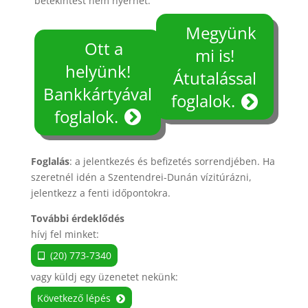
betekintést nem nyerhet.
Megyünk
Ott a
mi is!
helyünk!
Átutalással
Bankkártyával
foglalok.
foglalok.
Foglalás
: a jelentkezés és befizetés sorrendjében. Ha
szeretnél idén a Szentendrei-Dunán vízitúrázni,
jelentkezz a fenti időpontokra.
További érdeklődés
hívj fel minket:
(20) 773-7340
vagy küldj egy üzenetet nekünk:
Következő lépés