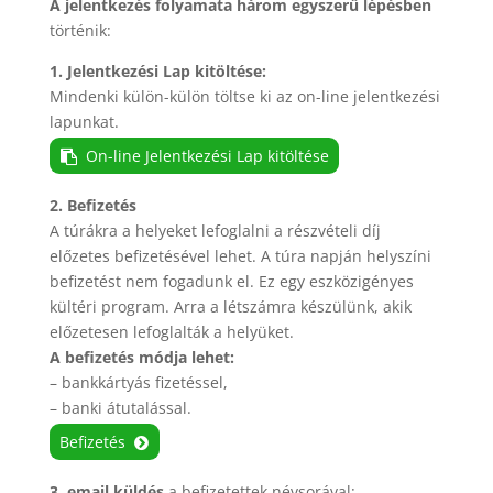
A jelentkezés folyamata három egyszerű lépésben
történik:
1. Jelentkezési Lap kitöltése:
Mindenki külön-külön töltse ki az on-line jelentkezési
lapunkat.
On-line Jelentkezési Lap kitöltése
2. Befizetés
A túrákra a helyeket lefoglalni a részvételi díj
előzetes befizetésével lehet. A túra napján helyszíni
befizetést nem fogadunk el. Ez egy eszközigényes
kültéri program. Arra a létszámra készülünk, akik
előzetesen lefoglalták a helyüket.
A befizetés módja lehet:
– bankkártyás fizetéssel,
– banki átutalással.
Befizetés
3. email küldés
a befizetettek névsorával: