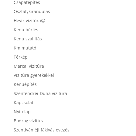
Csapatépítés
Osztálykirándulás
Hévíz vízitúra😊
Kenu bérlés
Kenu szállítás
Km mutató
Térkép
Marcal vízitúra
Vízitúra gyerekekkel
Kenuépítés
Szentendrei-Duna vízitúra
Kapcsolat
Nyitólap
Bodrog vízitúra
Szentiván éji fáklyás evezés