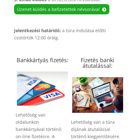
Üzenet küldés a befizetettek névsorával
Jelentkezési határidő:
a túra indulása előtti
csütörtök 12:00 óráig.
Bankkártyás fizetés:
Fizetés banki
átutalással:
Lehetőség van
oldalunkon
Lehetőség van a túra
bankkártyával történő
díjának átutalással
on-line fizetésre. A
történő kiegyenlítésére.