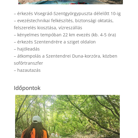
– érkezés Visegrád-Szentgyörgypuszta délelőtt 10-ig
– evezéstechnikai felkészítés, biztonsági oktatás,
felszerelés kiosztása, vízreszállás
– kényelmes tempóban 22 km evezés (kb. 4-5 óra)
– érkezés Szentendrére a sziget oldalon
– hajóleadás
– átkompolás a Szentendrei Duna-korzóra, közben
sofőrtranszfer
– hazautazás
Időpontok