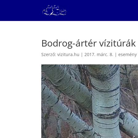
Bodrog-ártér vízitúrák
Szerző:
vizitura.hu
|
2017. márc. 8.
|
esemény