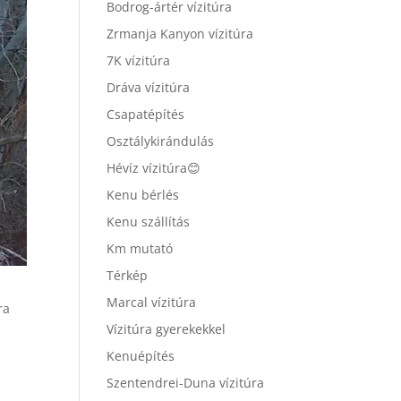
Bodrog-ártér vízitúra
Zrmanja Kanyon vízitúra
7K vízitúra
Dráva vízitúra
Csapatépítés
Osztálykirándulás
Hévíz vízitúra😊
Kenu bérlés
Kenu szállítás
Km mutató
Térkép
Marcal vízitúra
ra
Vízitúra gyerekekkel
Kenuépítés
Szentendrei-Duna vízitúra