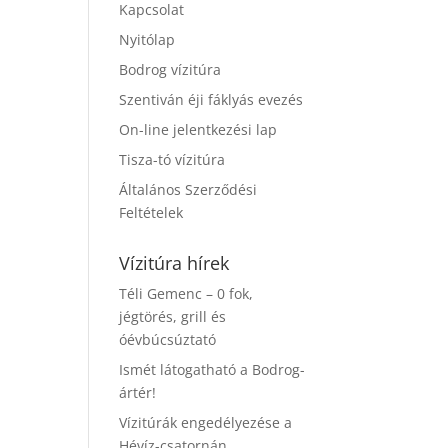
Kapcsolat
Nyitólap
Bodrog vízitúra
Szentiván éji fáklyás evezés
On-line jelentkezési lap
Tisza-tó vízitúra
Általános Szerződési
Feltételek
Vízitúra hírek
Téli Gemenc – 0 fok,
jégtörés, grill és
óévbúcsúztató
Ismét látogatható a Bodrog-
ártér!
Vízitúrák engedélyezése a
Hévíz-csatornán