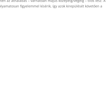
etén az áthaladás – várhatóan május közepéig/végéig – tilos lesz. A
olyamatosan figyelemmel kísérik, így azok kirepülését követően a