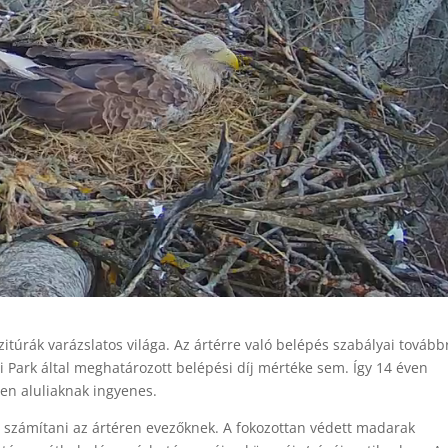
zitúrák varázslatos világa. Az ártérre való belépés szabályai tovább
 Park által meghatározott belépési díj mértéke sem. Így 14 éven
éven aluliaknak ingyenes.
l számítani az ártéren evezőknek. A fokozottan védett madarak