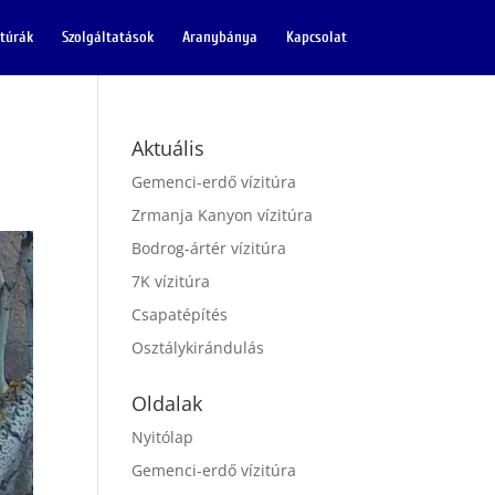
itúrák
Szolgáltatások
Aranybánya
Kapcsolat
Aktuális
Gemenci-erdő vízitúra
Zrmanja Kanyon vízitúra
Bodrog-ártér vízitúra
7K vízitúra
Csapatépítés
Osztálykirándulás
Oldalak
Nyitólap
Gemenci-erdő vízitúra