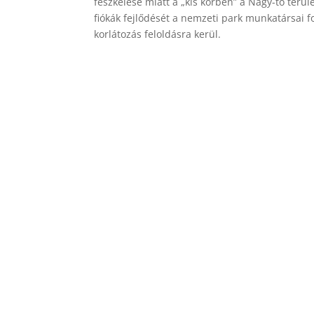
fészkelése miatt a „kis körben” a Nagy-tó terül
fiókák fejlődését a nemzeti park munkatársai f
korlátozás feloldásra kerül.