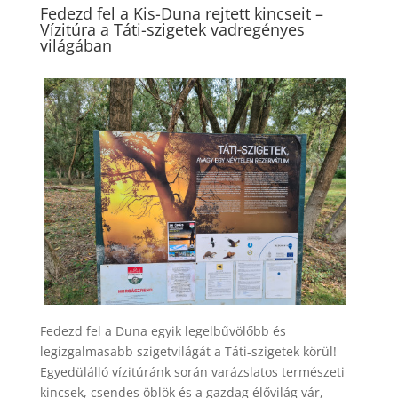
Fedezd fel a Kis-Duna rejtett kincseit –
Vízitúra a Táti-szigetek vadregényes
világában
Fedezd fel a Duna egyik legelbűvölőbb és
legizgalmasabb szigetvilágát a Táti-szigetek körül!
Egyedülálló vízitúránk során varázslatos természeti
kincsek, csendes öblök és a gazdag élővilág vár,