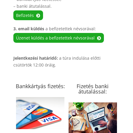
– banki átutalással.
Befizetés
3. email küldés
a befizetettek névsorával:
Üzenet küldés a befizetettek névsorával
Jelentkezési határidő:
a túra indulása előtti
csütörtök 12:00 óráig.
Bankkártyás fizetés:
Fizetés banki
átutalással: