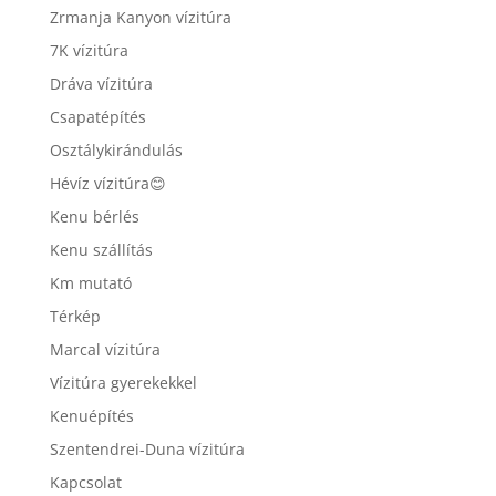
Zrmanja Kanyon vízitúra
7K vízitúra
Dráva vízitúra
Csapatépítés
Osztálykirándulás
Hévíz vízitúra😊
Kenu bérlés
Kenu szállítás
Km mutató
Térkép
Marcal vízitúra
Vízitúra gyerekekkel
Kenuépítés
Szentendrei-Duna vízitúra
Kapcsolat