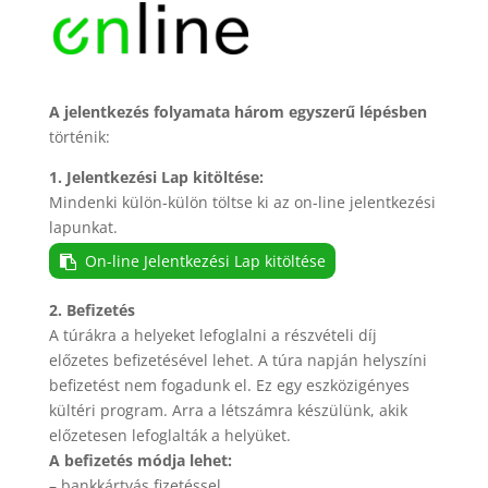
A jelentkezés folyamata három egyszerű lépésben
történik:
1. Jelentkezési Lap kitöltése:
Mindenki külön-külön töltse ki az on-line jelentkezési
lapunkat.
On-line Jelentkezési Lap kitöltése
2. Befizetés
A túrákra a helyeket lefoglalni a részvételi díj
előzetes befizetésével lehet. A túra napján helyszíni
befizetést nem fogadunk el. Ez egy eszközigényes
kültéri program. Arra a létszámra készülünk, akik
előzetesen lefoglalták a helyüket.
A befizetés módja lehet:
– bankkártyás fizetéssel,