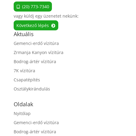
(20) 773-7340
vagy küldj egy üzenetet nekünk:
Következő lépés
Aktuális
Gemenci-erdő vízitúra
Zrmanja Kanyon vízitúra
Bodrog-ártér vízitúra
7K vízitúra
Csapatépítés
Osztálykirándulás
Oldalak
Nyitólap
Gemenci-erdő vízitúra
Bodrog-ártér vízitúra