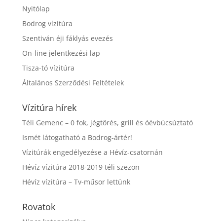
Nyitólap
Bodrog vízitúra
Szentiván éji fáklyás evezés
On-line jelentkezési lap
Tisza-tó vízitúra
Általános Szerződési Feltételek
Vízitúra hírek
Téli Gemenc – 0 fok, jégtörés, grill és óévbúcsúztató
Ismét látogatható a Bodrog-ártér!
Vízitúrák engedélyezése a Hévíz-csatornán
Hévíz vízitúra 2018-2019 téli szezon
Hévíz vízitúra – Tv-műsor lettünk
Rovatok