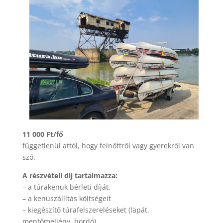
11 000 Ft/fő
függetlenül attól, hogy felnőttről vagy gyerekről van
szó.
A részvételi díj tartalmazza:
– a túrakenuk bérleti díját,
– a kenuszállítás költségeit
– kiegészítő túrafelszereléseket (lapát,
mentőmellény, hordó)