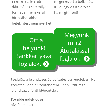
számának, lejárati
megérkezett a befizetés.
dátumának semmilyen
Küldj egy visszajelzést,
formában nem kerül
ha megtörtént!
birtokába, abba
betekintést nem nyerhet.
Megyünk
Ott a
mi is!
helyünk!
Átutalással
Bankkártyával
foglalok.
foglalok.
Foglalás
: a jelentkezés és befizetés sorrendjében. Ha
szeretnél idén a Szentendrei-Dunán vízitúrázni,
jelentkezz a fenti időpontokra.
További érdeklődés
hívj fel minket: