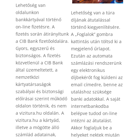
Lehetőség van
oldalunkon
Lehetőség van a túra
bankkártyával történő
díjának átutalással
on-line fizetésre. A
történő kiegyenlítésére.
fizetés során átirányítunk
A „Foglalok” gombra
a CIB Bank fizetőoldalára.
kattintás után töltsd ki a
Gyors, egyszerű és
megjelenő űrlapot.
biztonságos. A fizetés
Ezután az automata
közvetlenül a CIB Bank
számlázási rendszerünk
által üzemeltetett, a
egy elektronikus
nemzetközi
díjbekérőt fog küldeni az
kártyatársaságok
email címedre, benne az
szabályai és biztonsági
utaláshoz szüksége
előírásai szerint működő
banki adatokkal. A saját
oldalon történik, és nem
internetbankodba
a vizitura.hu oldalán. A
belépve tudod on-line
vizitura.hu a kártyád,
intézni az átutalást.
illetve a mögötte álló
Akkor foglaljuk be a
számlád adatainak,
helyeket nektek miután