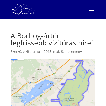
A Bodrog-ártér
legfrissebb vízitúrás hírei
Szerző:
vizitura.hu
|
2015. máj. 5.
|
esemény