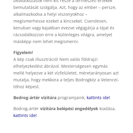
beavatkozások nem kis része a természeti értékek
bemutatását szolgálja. Azt, hogy az ember – persze,
alkalmazkodva a helyi viszonyokhoz –
megismerhesse ezeket a kincseket. Csendesen,
kenuban vagy kajakban evezve végigjárja a tájat és
rácsodálkozzon erre a különleges világra, amelyet
másképp nem lehet megismerni.
Figyelem!
A kép csak illusztráció! Nem valós földrajzi
elhelyezkedést ábrázol. Mesterségesen egymás
mellé helyezve a két vízfelületet, méretarányosan azt
mutatja, hogy mekkora a teljes Bodrogköz a Velencei-
tóhoz képest.
Bodrog-ártér vízitúra
programjaink,
kattints ide!
Bodrog-ártér
vízitúra belépési engedélyek
kiadása,
kattints ide!