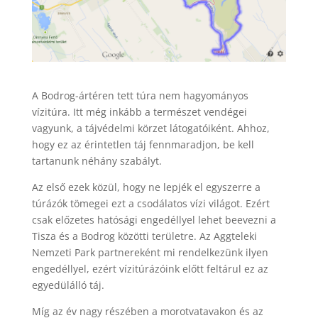
A Bodrog-ártéren tett túra nem hagyományos
vízitúra. Itt még inkább a természet vendégei
vagyunk, a tájvédelmi körzet látogatóiként. Ahhoz,
hogy ez az érintetlen táj fennmaradjon, be kell
tartanunk néhány szabályt.
Az első ezek közül, hogy ne lepjék el egyszerre a
túrázók tömegei ezt a csodálatos vízi világot. Ezért
csak előzetes hatósági engedéllyel lehet beevezni a
Tisza és a Bodrog közötti területre. Az Aggteleki
Nemzeti Park partnereként mi rendelkezünk ilyen
engedéllyel, ezért vízitúrázóink előtt feltárul ez az
egyedülálló táj.
Míg az év nagy részében a morotvatavakon és az