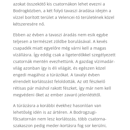
azokat összekötő kis csatornákon lehet evezni a
Bodrogközben, a két folyó tavaszi áradása idején a
vízzel borított terület a Velencei-tó területének közel
kétszeresére nő.
Ebben az évben a tavaszi áradás nem esik egybe
teljesen a természet zöldbe borulásával. A kevés
csapadék miatt egyelőre még várni kell a magas
vízállásra. Így eddig csak a ligeterdőkkel szegélyezett
csatornák mentén evezhettünk. A gazdag vízimadár-
világ azonban így is éli világát, és egészen közel
engedi magához a túrázókat. A tavalyi évben
elrendelt korlátozást feloldották. Az ott fészkelő
rétisas pár máshol rakott fészket, így már nem kell
megvédeni őket az ember zavaró jelenlététől.
A túrázásra a korábbi évekhez hasonlóan van
lehetőség idén is az ártéren. A Bodrogzugi-
főcsatornán nem lesz korlátozás, több csatorna-
szakaszon pedig meder-kortásra fog sor kerülni,