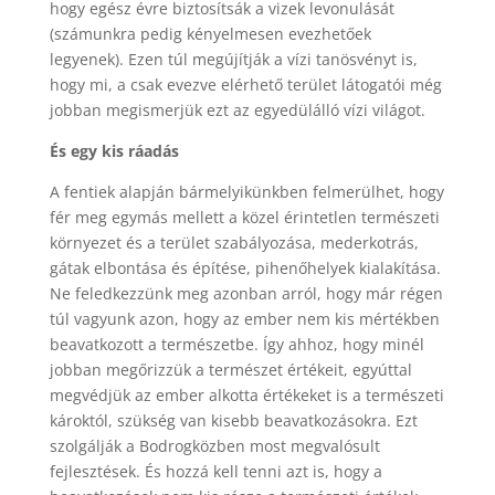
hogy egész évre biztosítsák a vizek levonulását
(számunkra pedig kényelmesen evezhetőek
legyenek). Ezen túl megújítják a vízi tanösvényt is,
hogy mi, a csak evezve elérhető terület látogatói még
jobban megismerjük ezt az egyedülálló vízi világot.
És egy kis ráadás
A fentiek alapján bármelyikünkben felmerülhet, hogy
fér meg egymás mellett a közel érintetlen természeti
környezet és a terület szabályozása, mederkotrás,
gátak elbontása és építése, pihenőhelyek kialakítása.
Ne feledkezzünk meg azonban arról, hogy már régen
túl vagyunk azon, hogy az ember nem kis mértékben
beavatkozott a természetbe. Így ahhoz, hogy minél
jobban megőrizzük a természet értékeit, egyúttal
megvédjük az ember alkotta értékeket is a természeti
károktól, szükség van kisebb beavatkozásokra. Ezt
szolgálják a Bodrogközben most megvalósult
fejlesztések. És hozzá kell tenni azt is, hogy a