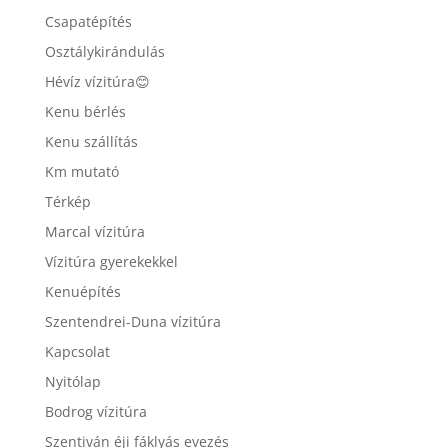
Csapatépítés
Osztálykirándulás
Hévíz vízitúra😊
Kenu bérlés
Kenu szállítás
Km mutató
Térkép
Marcal vízitúra
Vízitúra gyerekekkel
Kenuépítés
Szentendrei-Duna vízitúra
Kapcsolat
Nyitólap
Bodrog vízitúra
Szentiván éji fáklyás evezés