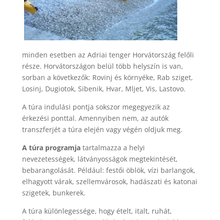
minden esetben az Adriai tenger Horvátország felőli
része. Horvátországon belül több helyszín is van,
sorban a következők: Rovinj és környéke, Rab sziget,
Losinj, Dugiotok, Sibenik, Hvar, Mljet, Vis, Lastovo.
A túra indulási pontja sokszor megegyezik az
érkezési ponttal. Amennyiben nem, az autók
transzferjét a túra elején vagy végén oldjuk meg.
A túra programja
tartalmazza a helyi
nevezetességek, látványosságok megtekintését,
bebarangolását. Például: festői öblök, vízi barlangok,
elhagyott várak, szellemvárosok, hadászati és katonai
szigetek, bunkerek.
A túra különlegessége, hogy ételt, italt, ruhát,