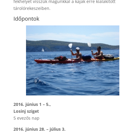
fekhelyet visszük magunkkal a kajak erre kialakított
tárolórekeszeiben.
Időpontok
2016. június 1 – 5.,
Losinj sziget
5 evezős nap
2016. június 28. – július 3.