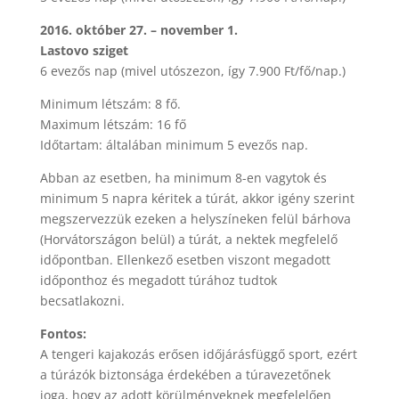
2016. október 27. – november 1.
Lastovo sziget
6 evezős nap (mivel utószezon, így 7.900 Ft/fő/nap.)
Minimum létszám: 8 fő.
Maximum létszám: 16 fő
Időtartam: általában minimum 5 evezős nap.
Abban az esetben, ha minimum 8-en vagytok és
minimum 5 napra kéritek a túrát, akkor igény szerint
megszervezzük ezeken a helyszíneken felül bárhova
(Horvátországon belül) a túrát, a nektek megfelelő
időpontban. Ellenkező esetben viszont megadott
időponthoz és megadott túrához tudtok
becsatlakozni.
Fontos:
A tengeri kajakozás erősen időjárásfüggő sport, ezért
a túrázók biztonsága érdekében a túravezetőnek
joga, hogy az adott körülményeknek megfelelően