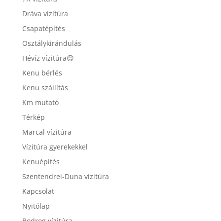
Dráva vízitúra
Csapatépítés
Osztálykirándulás
Hévíz vízitúra😊
Kenu bérlés
Kenu szállítás
Km mutató
Térkép
Marcal vízitúra
Vízitúra gyerekekkel
Kenuépítés
Szentendrei-Duna vízitúra
Kapcsolat
Nyitólap
Bodrog vízitúra