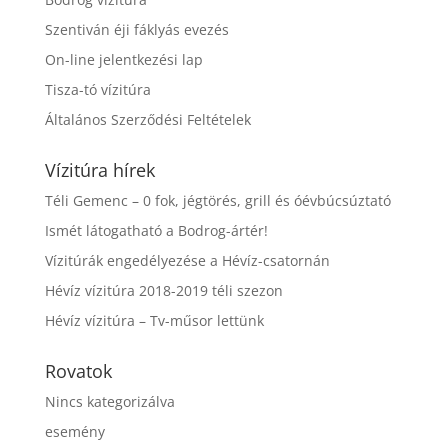
Szentiván éji fáklyás evezés
On-line jelentkezési lap
Tisza-tó vízitúra
Általános Szerződési Feltételek
Vízitúra hírek
Téli Gemenc – 0 fok, jégtörés, grill és óévbúcsúztató
Ismét látogatható a Bodrog-ártér!
Vízitúrák engedélyezése a Hévíz-csatornán
Hévíz vízitúra 2018-2019 téli szezon
Hévíz vízitúra – Tv-műsor lettünk
Rovatok
Nincs kategorizálva
esemény