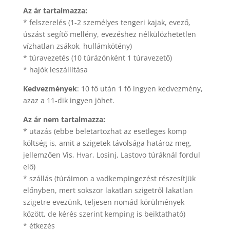
Az ár tartalmazza:
* felszerelés (1-2 személyes tengeri kajak, evező,
úszást segítő mellény, evezéshez nélkülözhetetlen
vízhatlan zsákok, hullámkötény)
* túravezetés (10 túrázónként 1 túravezető)
* hajók leszállítása
Kedvezmények
: 10 fő után 1 fő ingyen kedvezmény,
azaz a 11-dik ingyen jöhet.
Az ár nem tartalmazza:
* utazás (ebbe beletartozhat az esetleges komp
költség is, amit a szigetek távolsága határoz meg,
jellemzően Vis, Hvar, Losinj, Lastovo túráknál fordul
elő)
* szállás (túráimon a vadkempingezést részesítjük
előnyben, mert sokszor lakatlan szigetről lakatlan
szigetre evezünk, teljesen nomád körülmények
között, de kérés szerint kemping is beiktatható)
* étkezés