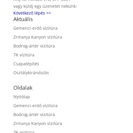
vagy küldj egy üzenetet nekünk:
Következő lépés >>
Aktuális
Gemenci-erdő vízitúra
Zrmanja Kanyon vízitúra
Bodrog-ártér vízitúra
7K vízitúra
Csapatépítés
Osztálykirándulás
Oldalak
Nyitólap
Gemenci-erdő vízitúra
Bodrog-ártér vízitúra
Zrmanja Kanyon vízitúra
7K vízitúra