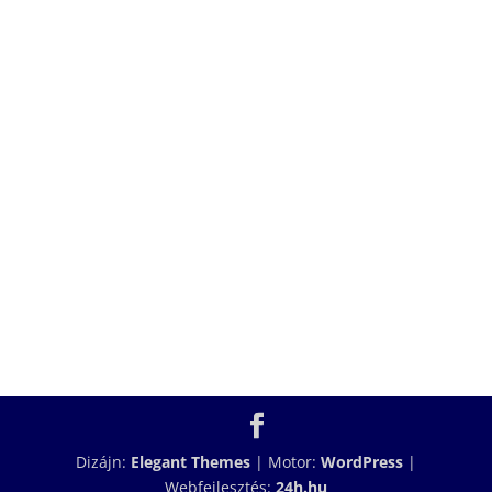
Dizájn:
Elegant Themes
| Motor:
WordPress
|
Webfejlesztés:
24h.hu