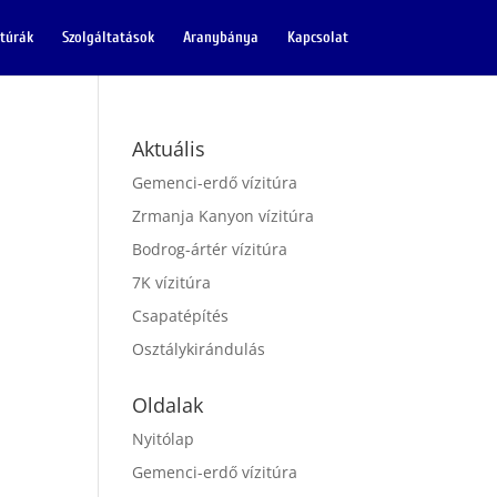
itúrák
Szolgáltatások
Aranybánya
Kapcsolat
Aktuális
Gemenci-erdő vízitúra
Zrmanja Kanyon vízitúra
Bodrog-ártér vízitúra
7K vízitúra
Csapatépítés
Osztálykirándulás
Oldalak
Nyitólap
Gemenci-erdő vízitúra