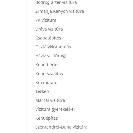
Bodrog-ártér vízitúra
Zrmanja Kanyon vízitúra
7K vízitúra
Dráva vízitúra
Csapatépítés
Osztálykirándulás
Hévíz vízitúra😊
Kenu bérlés
Kenu szállítás
Km mutató
Térkép
Marcal vízitúra
Vízitúra gyerekekkel
Kenuépítés
Szentendrei-Duna vízitúra