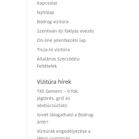
Kapcsolat
Nyitólap
Bodrog vízitúra
Szentiván éji fáklyás evezés
On-line jelentkezési lap
Tisza-tó vízitúra
Általános Szerződési
Feltételek
Vízitúra hírek
Téli Gemenc – 0 fok,
jégtörés, grill és
óévbúcsúztató
Ismét látogatható a Bodrog-
ártér!
Vízitúrák engedélyezése a
Hévíz-csatornán