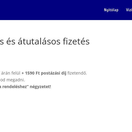
Nyitólap
Víz
s és átutalásos fizetés
 árán felül
+ 1590 Ft postázási díj
fizetendő.
od megadni.
a rendeléshez” négyzetet!