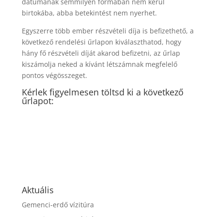
dátumának semmilyen formában nem kerül
birtokába, abba betekintést nem nyerhet.
Egyszerre több ember részvételi díja is befizethető, a
következő rendelési űrlapon kiválaszthatod, hogy
hány fő részvételi díját akarod befizetni, az űrlap
kiszámolja neked a kívánt létszámnak megfelelő
pontos végösszeget.
Kérlek figyelmesen töltsd ki a következő
űrlapot:
Aktuális
Gemenci-erdő vízitúra