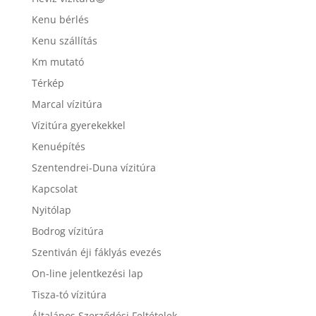
Kenu bérlés
Kenu szállítás
Km mutató
Térkép
Marcal vízitúra
Vízitúra gyerekekkel
Kenuépítés
Szentendrei-Duna vízitúra
Kapcsolat
Nyitólap
Bodrog vízitúra
Szentiván éji fáklyás evezés
On-line jelentkezési lap
Tisza-tó vízitúra
Általános Szerződési Feltételek