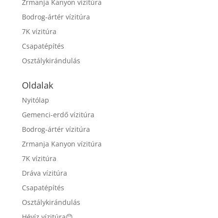
Zrmanja Kanyon vízitúra
Bodrog-ártér vízitúra
7K vízitúra
Csapatépítés
Osztálykirándulás
Oldalak
Nyitólap
Gemenci-erdő vízitúra
Bodrog-ártér vízitúra
Zrmanja Kanyon vízitúra
7K vízitúra
Dráva vízitúra
Csapatépítés
Osztálykirándulás
Hévíz vízitúra😊