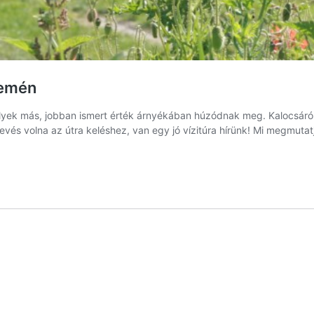
remén
elyek más, jobban ismert érték árnyékában húzódnak meg. Kalocsáró
vés volna az útra keléshez, van egy jó vízitúra hírünk! Mi megmut