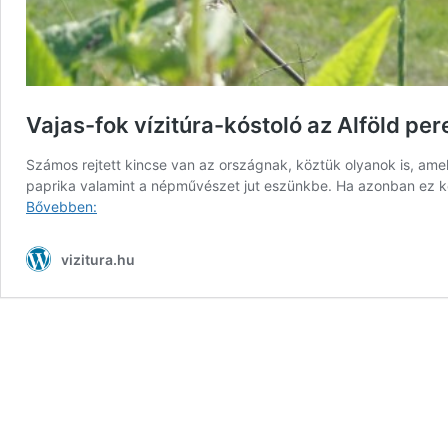
Vajas-fok vízitúra-kóstoló az Alföld pe
Számos rejtett kincse van az országnak, köztük olyanok is, am
paprika valamint a népművészet jut eszünkbe. Ha azonban ez ke
Vajas-
Bővebben:
fok
vízitúra-
vizitura.hu
kóstoló
az
Alföld
peremén